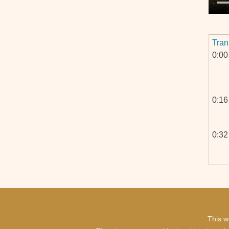
Tran
0:00
0:16
0:32
This w
1:16