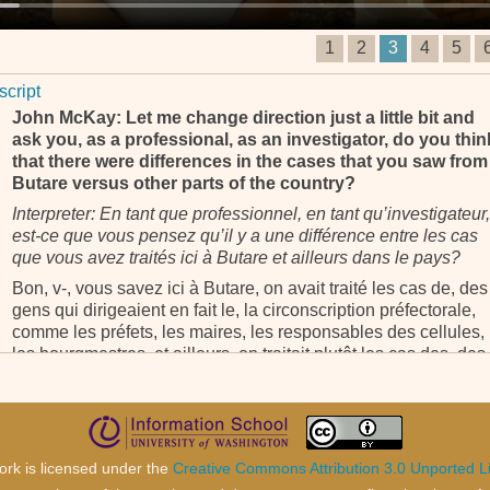
1
2
3
4
5
script
John McKay: Let me change direction just a little bit and
ask you, as a professional, as an investigator, do you thin
that there were differences in the cases that you saw from
Butare versus other parts of the country?
Interpreter: En tant que professionnel, en tant qu’investigateur,
est-ce que vous pensez qu’il y a une différence entre les cas
que vous avez traités ici à Butare et ailleurs dans le pays?
Bon, v-, vous savez ici à Butare, on avait traité les cas de, des
gens qui dirigeaient en fait le, la circonscription préfectorale,
comme les préfets, les maires, les responsables des cellules,
les bourgmestres, et ailleurs, on traitait plutôt les cas des, des,
des gens du Gouvernement, les militaires, mais en tout cas,
dans l’environnement de Butare en lui-même, on, on traitait
plutôt les gens qui, qui, qui avaient donné des instructions en
tant que responsables de, de la préfecture.
ork is licensed under the
Creative Commons Attribution 3.0 Unported L
Interpreter: You know, here in Butare we were dealing with