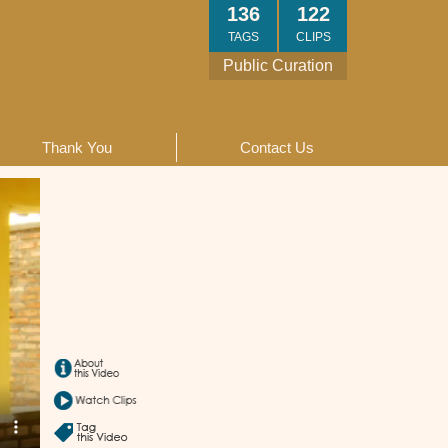
136
122
TAGS
CLIPS
Public Curation
Thank You
Contact Us