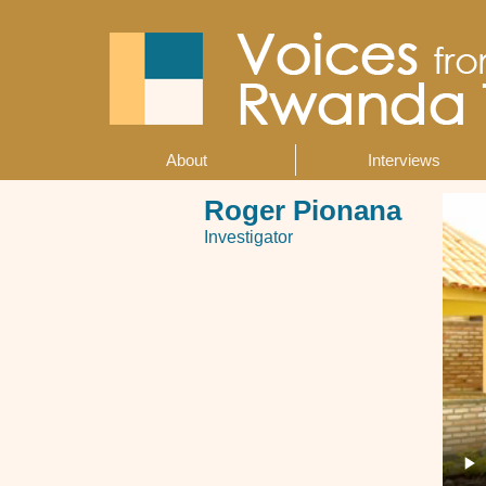
Skip
to
main
content
About
Interviews
Main
navigation
Roger Pionana
Investigator