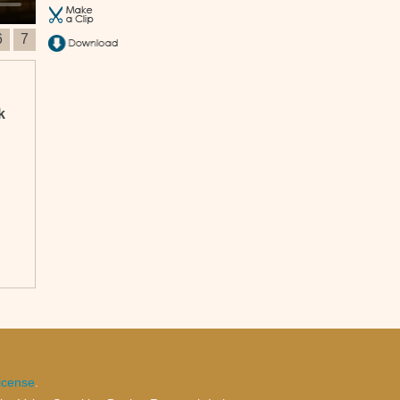
6
7
k
icense
.