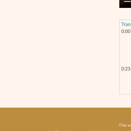
Tran
0:00
0:23
0:52
This w