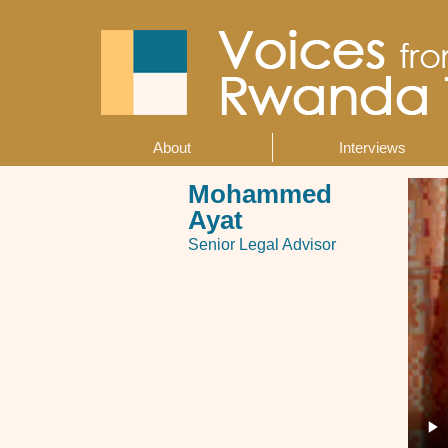
Skip
to
main
content
About
Interviews
Main
navigation
Mohammed
Ayat
Senior Legal Advisor