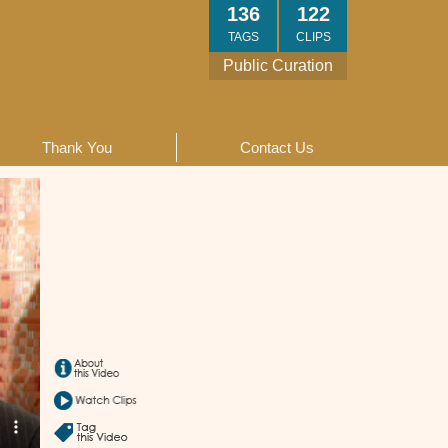
136
122
TAGS
CLIPS
Public Curation
Thank You
Contact Us