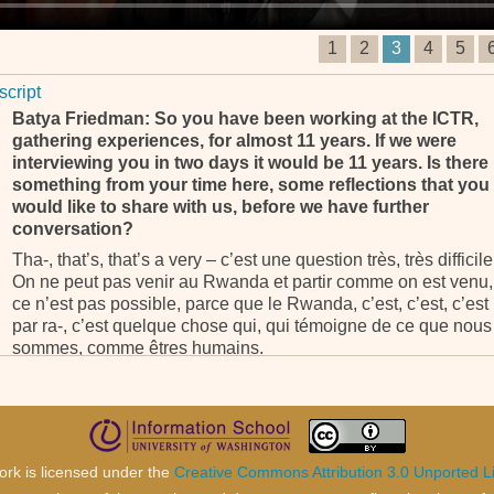
1
2
3
4
5
script
Batya Friedman: So you have been working at the ICTR,
gathering experiences, for almost 11 years. If we were
interviewing you in two days it would be 11 years. Is there
something from your time here, some reflections that you
would like to share with us, before we have further
conversation?
Tha-, that’s, that’s a very – c’est une question très, très difficile
On ne peut pas venir au Rwanda et partir comme on est venu,
ce n’est pas possible, parce que le Rwanda, c’est, c’est, c’est
par ra-, c’est quelque chose qui, qui témoigne de ce que nous
sommes, comme êtres humains.
Les Rwandais ce ne sont, ce ne sont pas des monstres, ce so
des êtres humains, et les êtres humains dans une, dans un
certain contexte, dans, en fonction du contexte, peuvent être
extraordinaires de grandeur et ils peuvent aussi faire des
choses horribles. Et je crois que c’est une, c’est une leçon très
ork is licensed under the
Creative Commons Attribution 3.0 Unported L
très profonde. Ce n’est pas quelque chose de superficiel, et c