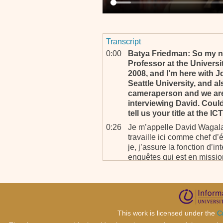
Transcript
0:00
Batya Friedman: So my n
Professor at the Universit
2008, and I’m here with 
Seattle University, and al
cameraperson and we are
interviewing David. Coul
tell us your title at the I
0:26
Je m’appelle David Wagala,
travaille ici comme chef d
je, j’assure la fonction d’i
enquêtes qui est en missio
0:57
BF: And your nationality
0:59
Okay. Je suis de nationalité
nationalité française égale
1:06
BF: Thank you. And our i
This work is licensed under the
C
1:07
Interpreter: Do you want me