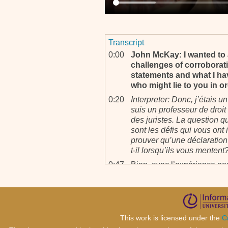
Transcript
0:00
John McKay: I wanted to
challenges of corroborat
statements and what I ha
who might lie to you in o
0:20
Interpreter: Donc, j’étais u
suis un professeur de dro
des juristes. La question q
sont les défis qui vous ont
prouver qu’une déclaration
t-il lorsqu’ils vous mentent
0:47
Bien, avec l’expérience n
qui disent la vérité parce qu
réfléchit pas pour tout, il 
celui qui a vécu un évèneme
a l’essentiel dans la tête.
This work is licensed under the
C
1:07
Mais celui qui ment, des foi