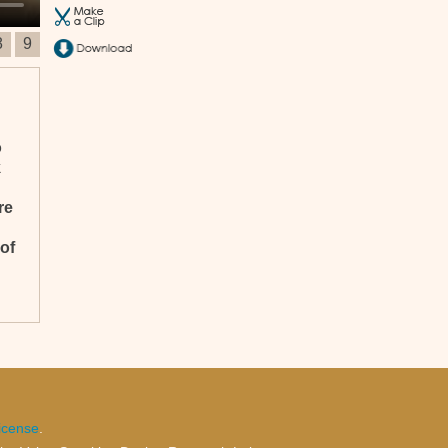
8
9
o
k
re
of
,
z,
on
icense
.