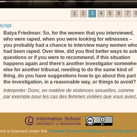
1
2
3
4
5
6
7
script
Batya Friedman: So, for the women that you interviewed,
who were raped, when you were looking for witnesses –
you probably had a chance to interview many women wh
had been raped. Over time, did you find better ways to as
questions or if you were to recommend, if this situation
happens again and there’s another investigator somewhe
else for another tribunal, needing to do the same kind of
thing, do you have suggestions how to go about this part 
the investigation, in a reasonable way, or things to avoid?
Interpreter: Donc, en matière de violences sexuelles, comme
par exemple pour les cas des femmes violées que vous aviez
vous avez interrogées, si avec le temps, vous avez trouvé des
moyens, un peut, de meilleurs moyens de les, de, de, de leur
poser les questions, de prendre cela en charge et si vous avie
vous avez des conseils à donner à l’avenir, si une telle situati
se présente, comment pourriez-vous conseiller les, les
ork is licensed under the
Creative Commons Attribution 3.0 Unported L
enquêteurs pour qu’ils prennent en charge de manière