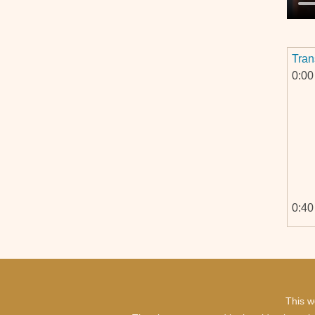
Tran
0:00
0:40
This w