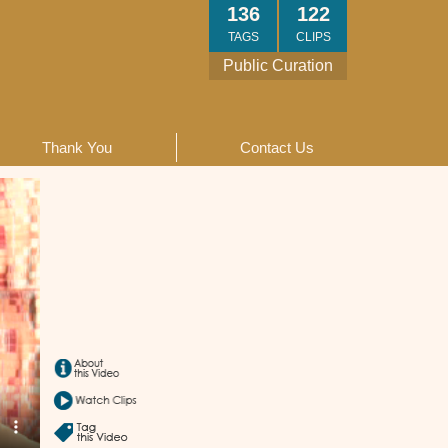
136
122
TAGS
CLIPS
Public Curation
Thank You
Contact Us