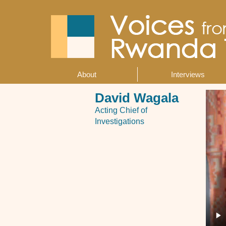
Skip
to
main
content
About
Interviews
Main
navigation
David Wagala
Acting Chief of
Investigations