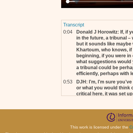
Transcript
0:04
Donald J Horowitz: If, if 
in the future, a tribunal –
but it sounds like maybe 
Khartoum, who knows, if 
beginning, if you were in 
what suggestions would 
a tribunal could be perha
efficiently, perhaps with 
0:53
DJH: I’m, I’m sure you’v
or what you would think c
critical here, it was set 
infrastructure to begin wit
understand this. But I’m 
you think would be helpfu
better possibility.
1:19
If I am – you, you want, y
This work is licensed under the
C
with . . .? Je n’ai pas bie